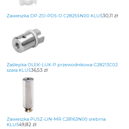
Zawieszka DP-ZO-PDS-O C28255N00 KLUŚ
30,11 zł
Zaślepka OLEK-LUK-P przewodnikowa C28213C02
szara KLUŚ
36,53 zł
Zawieszka PUSZ-LIN-MR C28163N00 srebrna
KLUŚ
49,82 zł