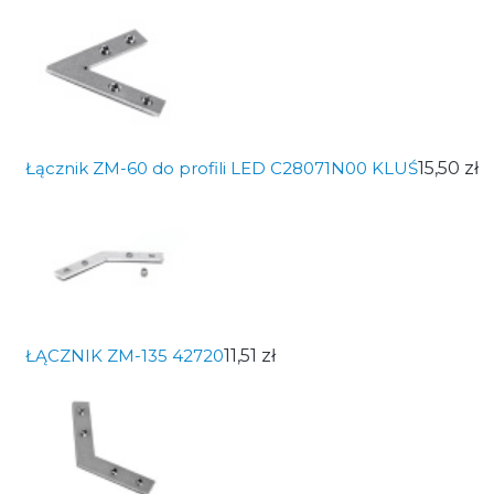
Łącznik ZM-60 do profili LED C28071N00 KLUŚ
15,50 zł
ŁĄCZNIK ZM-135 42720
11,51 zł