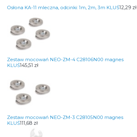
Osłona KA-11 mleczna, odcinki: 1m, 2m, 3m KLUŚ
12,29 zł
Zestaw mocowań NEO-ZM-4 C28106N00 magnes
KLUŚ
145,51 zł
Zestaw mocowań NEO-ZM-3 C28105N00 magnes
KLUŚ
111,68 zł