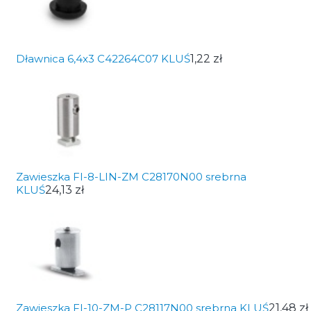
Dławnica 6,4x3 C42264C07 KLUŚ
1,22 zł
Zawieszka FI-8-LIN-ZM C28170N00 srebrna
KLUŚ
24,13 zł
Zawieszka FI-10-ZM-P C28117N00 srebrna KLUŚ
21,48 zł