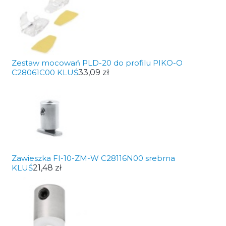
Zestaw mocowań PLD-20 do profilu PIKO-O
C28061C00 KLUŚ
33,09 zł
Zawieszka FI-10-ZM-W C28116N00 srebrna
KLUŚ
21,48 zł