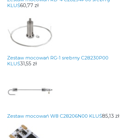
KLUŚ
60,77 zł
Zestaw mocowań RG-1 srebrny C28230P00
KLUŚ
31,55 zł
Zestaw mocowań W8 C28206N00 KLUŚ
85,13 zł