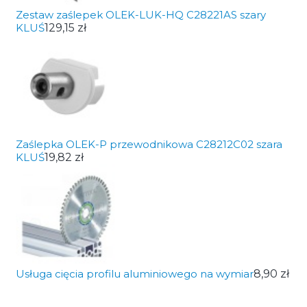
Zestaw zaślepek OLEK-LUK-HQ C28221AS szary
KLUŚ
129,15 zł
Zaślepka OLEK-P przewodnikowa C28212C02 szara
KLUŚ
19,82 zł
Usługa cięcia profilu aluminiowego na wymiar
8,90 zł