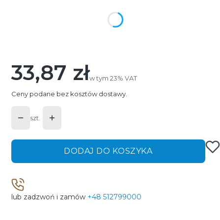
Poszczególne warianty mogą różnić się ceną
*
Długość profilu
Wybierz
33,87 zł
Cena
w tym 23% VAT
w tym
23%
VAT
Ceny podane bez kosztów dostawy.
szt.
DODAJ DO KOSZYKA
lub zadzwoń i zamów
+48 512799000