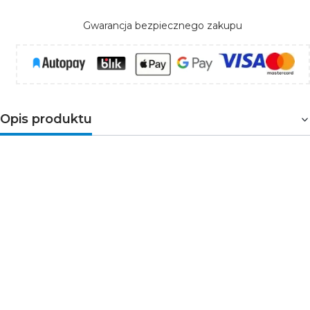
Gwarancja bezpiecznego zakupu
Opis produktu
Możliwość uzyskania okrągłego przekroju
oprawy (wraz z osłonką LUK)
Gładkie ścianki zapewniają nowoczesną
estetykę
Możliwość systemowego podwieszania
profilu
Profil
OLEK
świetnie sprawdzi się przy
zastosowaniach w architekturze wnętrz w wielu
nieograniczonych konfiguracjach. Profil