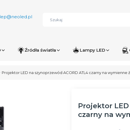
lep@neoled.pl
D
Źródła światła
Lampy LED
Projektor LED na szynoprzewód ACORD ATL4 czarny na wymienne źr
Projektor LE
czarny na wym