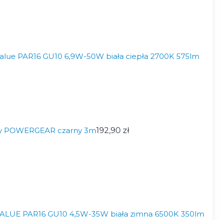
lue PAR16 GU10 6,9W-50W biała ciepła 2700K 575lm
wy POWERGEAR czarny 3m
192,90 zł
LUE PAR16 GU10 4,5W-35W biała zimna 6500K 350lm