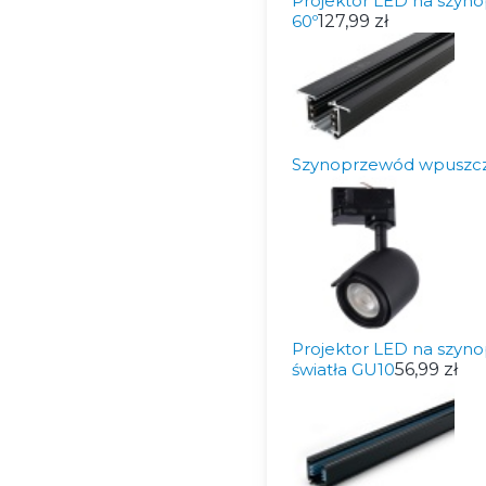
Projektor LED na szyn
60º
127,99 zł
Szynoprzewód wpuszc
Projektor LED na szyn
światła GU10
56,99 zł