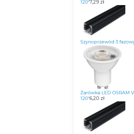
120º
7,29 zł
Szynoprzewód 3 fazow
Żarówka LED OSRAM Va
120º
6,20 zł