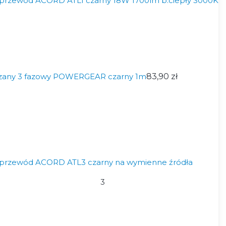
oprzewód ACORD ATL1 czarny 18W 1700lm b.ciepły 3000K
zany 3 fazowy POWERGEAR czarny 1m
83,90 zł
oprzewód ACORD ATL3 czarny na wymienne źródła
3