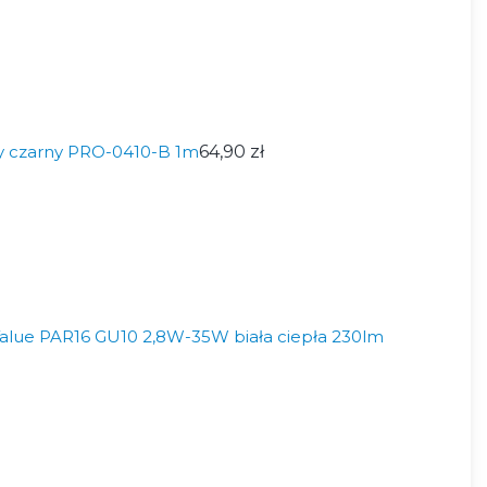
y czarny PRO-0410-B 1m
64,90 zł
lue PAR16 GU10 2,8W-35W biała ciepła 230lm