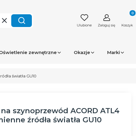
Produk
Wyczyść
Szukaj
Ulubione
Zaloguj się
Koszyk
Oświetlenie zewnętrzne
Okazje
Marki
ódła światła GU10
D na szynoprzewód ACORD ATL4
ienne źródła światła GU10