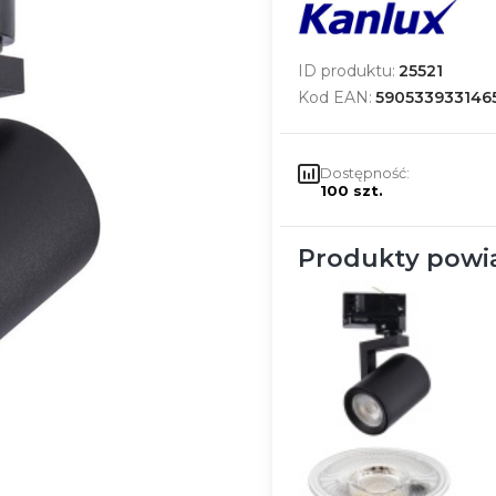
ID produktu:
25521
Kod EAN:
590533933146
Dostępność:
100 szt.
Produkty powi