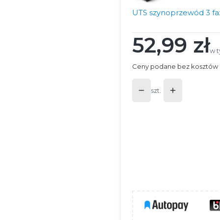
UTS szynoprzewód 3 f
52,99 zł
Cena
w t
w 
Ceny podane bez kosztów 
szt.