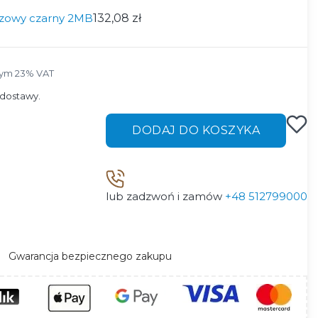
azowy czarny 2MB
132,08 zł
ym 23% VAT
tym
23%
VAT
dostawy.
DODAJ DO KOSZYKA
lub zadzwoń i zamów
+48 512799000
Gwarancja bezpiecznego zakupu