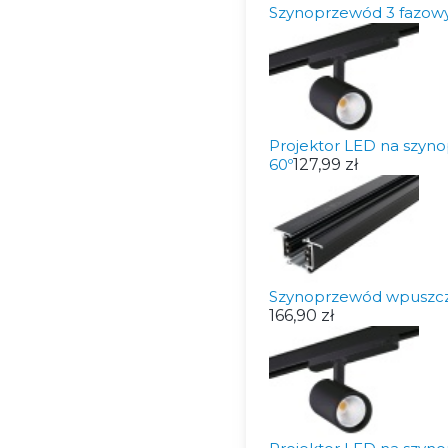
Szynoprzewód 3 fazow
Projektor LED na szy
60º
127,99 zł
Szynoprzewód wpuszc
166,90 zł