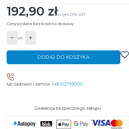
192,90 zł
Cena
w tym 23% VAT
w tym
23%
VAT
Ceny podane bez kosztów dostawy.
szt.
DODAJ DO KOSZYKA
lub zadzwoń i zamów
+48 512799000
Gwarancja bezpiecznego zakupu