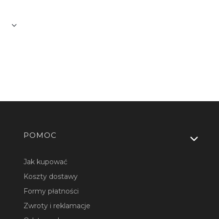
dodatkowych elementów.
Linki w stopce
POMOC
Jak kupować
Koszty dostawy
Formy płatności
Zwroty i reklamacje