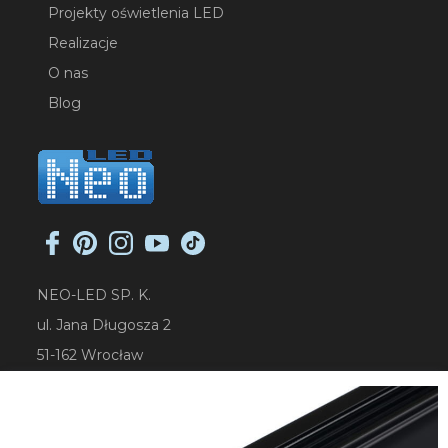
Projekty oświetlenia LED
Realizacje
O nas
Blog
NEO-LED SP. K.
ul. Jana Długosza 2
51-162 Wrocław
NIP: 8951925233
sklep@neoled.pl