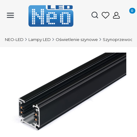
Produk
Otwórz wyszukiwark
NEO-LED
Lampy LED
Oświetlenie szynowe
Szynoprzewody 