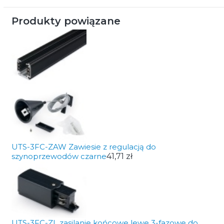
Produkty powiązane
UTS-3FC-ZAW Zawiesie z regulacją do
szynoprzewodów czarne
41,71 zł
UTS-3FC-ZL zasilanie końcowe lewe 3-fazowe do