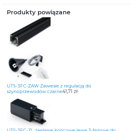
Produkty powiązane
UTS-3FC-ZAW Zawiesie z regulacją do
szynoprzewodów czarne
41,71 zł
UTS-3FC-ZL zasilanie końcowe lewe 3-fazowe do