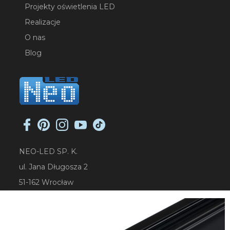
Projekty oświetlenia LED
Realizacje
O nas
Blog
NEO-LED SP. K.
ul. Jana Długosza 2
51-162 Wrocław
NIP: 8951925233
sklep@neoled.pl