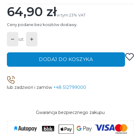
64,90 zł
Cena
w tym 23% VAT
w tym
23%
VAT
Ceny podane bez kosztów dostawy.
szt.
DODAJ DO KOSZYKA
lub zadzwoń i zamów
+48 512799000
Gwarancja bezpiecznego zakupu