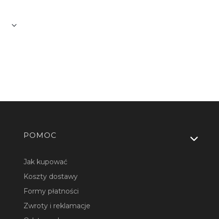
dodatkowych elementów.
Linki w stopce
POMOC
Jak kupować
Koszty dostawy
Formy płatności
Zwroty i reklamacje