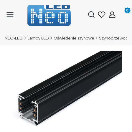
Produk
Otwórz wyszukiwark
NEO-LED
Lampy LED
Oświetlenie szynowe
Szynoprzewody 