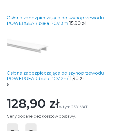
Osłona zabezpieczająca do szynoprzewodu
POWERGEAR biała PCV 3m
15,90 zł
Osłona zabezpieczająca do szynoprzewodu
POWERGEAR biała PCV 2m
11,90 zł
6
128,90 zł
Cena
w tym 23% VAT
w tym
23%
VAT
Ceny podane bez kosztów dostawy.
szt.