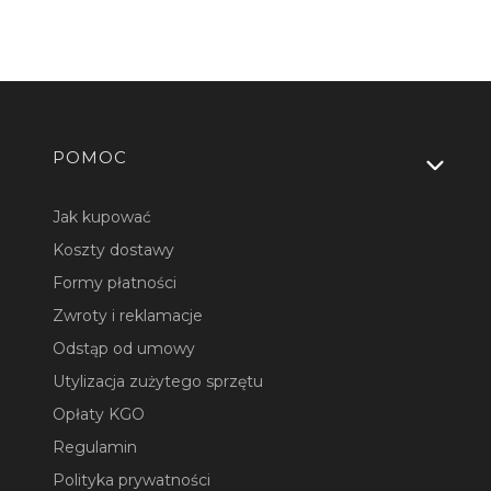
Linki w stopce
POMOC
Jak kupować
Koszty dostawy
Formy płatności
Zwroty i reklamacje
Odstąp od umowy
Utylizacja zużytego sprzętu
Opłaty KGO
Regulamin
Polityka prywatności