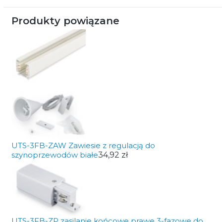
Produkty powiązane
UTS-3FB-ZAW Zawiesie z regulacją do
szynoprzewodów białe
34,92 zł
UTS-3FB-ZP zasilanie końcowe prawe 3-fazowe do