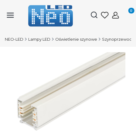
Produk
Otwórz wyszukiwark
NEO-LED
Lampy LED
Oświetlenie szynowe
Szynoprzewody 