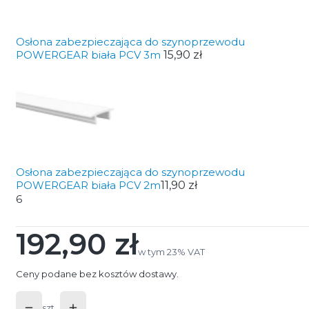
Osłona zabezpieczająca do szynoprzewodu
POWERGEAR biała PCV 3m
15,90 zł
Osłona zabezpieczająca do szynoprzewodu
POWERGEAR biała PCV 2m
11,90 zł
6
192,90 zł
Cena
w tym 23% VAT
w tym
23%
VAT
Ceny podane bez kosztów dostawy.
szt.