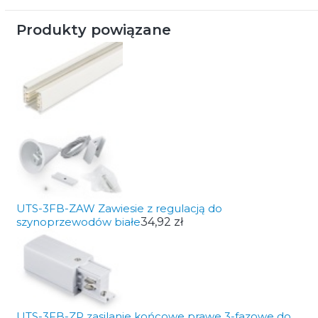
Produkty powiązane
UTS-3FB-ZAW Zawiesie z regulacją do
szynoprzewodów białe
34,92 zł
UTS-3FB-ZP zasilanie końcowe prawe 3-fazowe do