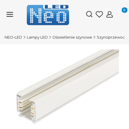
Produk
Otwórz wyszukiwark
NEO-LED
Lampy LED
Oświetlenie szynowe
Szynoprzewody 