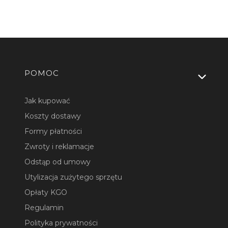
Linki w stopce
POMOC
Jak kupować
Koszty dostawy
Formy płatności
Zwroty i reklamacje
Odstąp od umowy
Utylizacja zużytego sprzętu
Opłaty KGO
Regulamin
Polityka prywatności