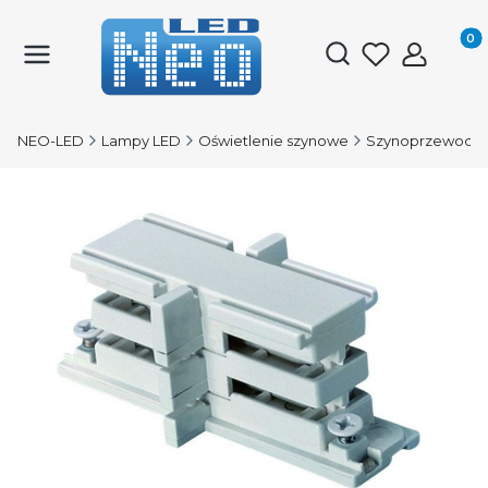
Produk
Otwórz wyszukiwark
NEO-LED
Lampy LED
Oświetlenie szynowe
Szynoprzewody 