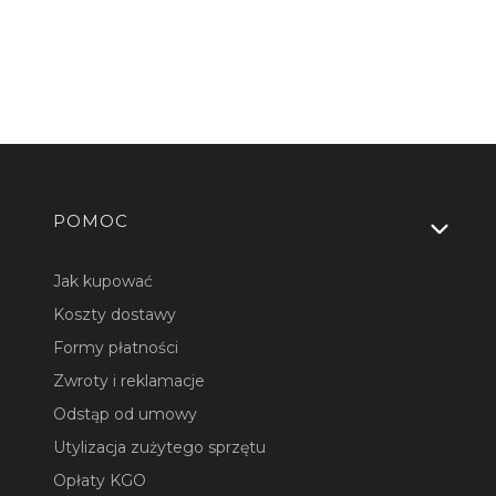
Linki w stopce
POMOC
Jak kupować
Koszty dostawy
Formy płatności
Zwroty i reklamacje
Odstąp od umowy
Utylizacja zużytego sprzętu
Opłaty KGO