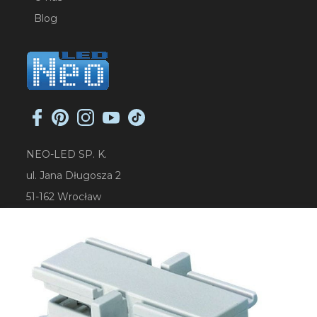
Blog
NEO-LED SP. K.
ul. Jana Długosza 2
51-162 Wrocław
NIP: 8951925233
sklep@neoled.pl
Sklep internetowy
Shoper Premium