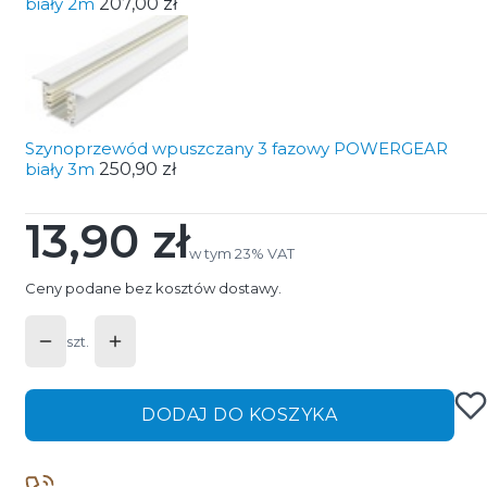
biały 2m
207,00 zł
Szynoprzewód wpuszczany 3 fazowy POWERGEAR
biały 3m
250,90 zł
13,90 zł
Cena
w tym 23% VAT
w tym
23%
VAT
Ceny podane bez kosztów dostawy.
szt.
DODAJ DO KOSZYKA