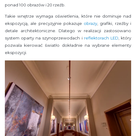
ponad 100 obrazów i 20 rzeźb.
Takie wnętrze wymaga oświetlenia, które nie dominuje nad
ekspozycją, ale precyzyjnie pokazuje
obrazy
, grafiki, rzeźby i
detale architektoniczne. Dlatego w realizacji zastosowano
system oparty na szynoprzewodach i
reflektorach LED
, który
pozwala kierować światło dokładnie na wybrane elementy
ekspozycji.