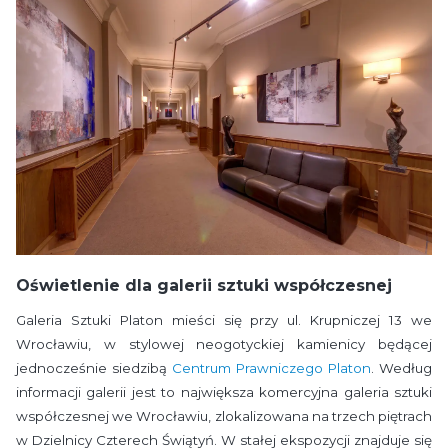
Oświetlenie dla galerii sztuki współczesnej
Galeria Sztuki Platon mieści się przy ul. Krupniczej 13 we
Wrocławiu, w stylowej neogotyckiej kamienicy będącej
jednocześnie siedzibą
Centrum Prawniczego Platon
. Według
informacji galerii jest to największa komercyjna galeria sztuki
współczesnej we Wrocławiu, zlokalizowana na trzech piętrach
w Dzielnicy Czterech Świątyń. W stałej ekspozycji znajduje się