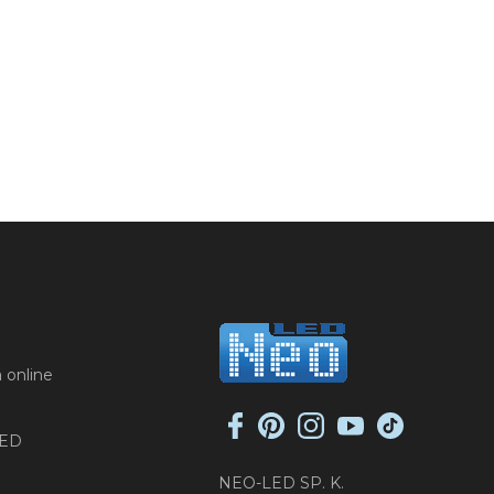
 online
LED
NEO-LED SP. K.