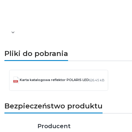
Czas pracy: 30000h
Kąt świecenia: 40°
Stopień ochrony: IP20
CRI >80
Pliki do pobrania
Karta katalogowa reflektor POLARIS LED
626.45 kB
Bezpieczeństwo produktu
Producent