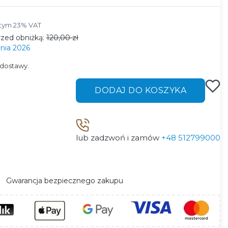
tym 23% VAT
 tym
23%
VAT
rzed obniżką:
120,00 zł
nia 2026
dostawy.
DODAJ DO KOSZYKA
lub zadzwoń i zamów
+48 512799000
Gwarancja bezpiecznego zakupu