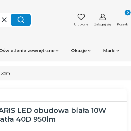
Produk
Wyczyść
Szukaj
Ulubione
Zaloguj się
Koszyk
Oświetlenie zewnętrzne
Okazje
Marki
950lm
LARIS LED obudowa biała 10W
atła 40D 950lm