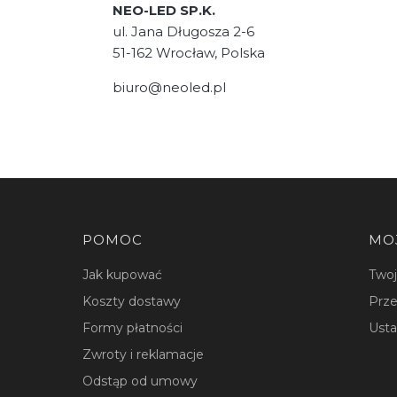
NEO-LED SP.K.
ul. Jana Długosza 2-6
51-162 Wrocław, Polska
biuro@neoled.pl
Linki w stopce
POMOC
MO
Jak kupować
Two
Koszty dostawy
Prze
Formy płatności
Usta
Zwroty i reklamacje
Odstąp od umowy