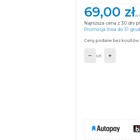
69,00 zł
w 
w
Najniższa cena z 30 dni p
Promocja trwa do 31 grud
Ceny podane bez kosztów 
szt.