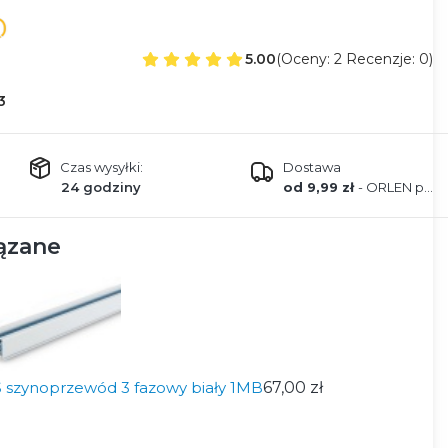
5.00
(Oceny: 2 Recenzje: 0)
3
Czas wysyłki:
Dostawa
24 godziny
od 9,99 zł
- ORLEN paczka
ązane
 szynoprzewód 3 fazowy biały 1MB
67,00 zł