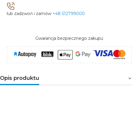
lub zadzwoń i zamów
+48 512799000
Gwarancja bezpiecznego zakupu
Opis produktu
SwitchBox to uniwersalny zdalnie sterowany
włącznik urządzeń elektrycznych zasilanych z
sieci 230V o mocy maksymalnej 3500W.
Sterowanie Switchboxem, z firmy
Blebox
odbywa się poprzez sieć WiFi z tabletu lub