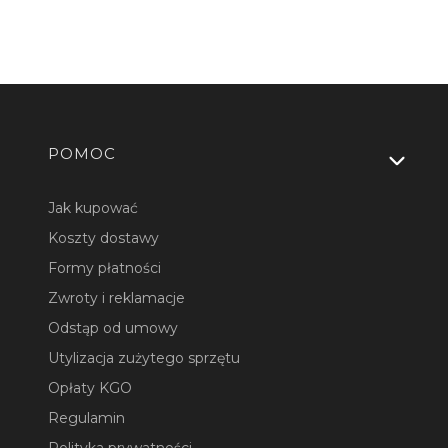
Linki w stopce
POMOC
Jak kupować
Koszty dostawy
Formy płatności
Zwroty i reklamacje
Odstąp od umowy
Utylizacja zużytego sprzętu
Opłaty KGO
Regulamin