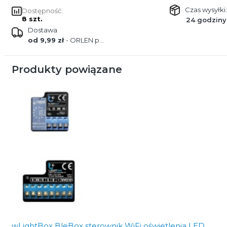
Czas wysyłki:
Dostępność:
8 szt.
24 godziny
Dostawa
od 9,99 zł
- ORLEN paczka
Produkty powiązane
wLightBox BleBox sterownik WiFi oświetlenia LED