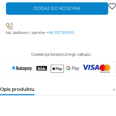
DODAJ DO KOSZYKA
lub zadzwoń i zamów
+48 512799000
Gwarancja bezpiecznego zakupu
Opis produktu
wLightBox BleBox jest miniaturowym bezprzewodowym
kontrolerem oświetlenia LED. To niewielkie urządzenie