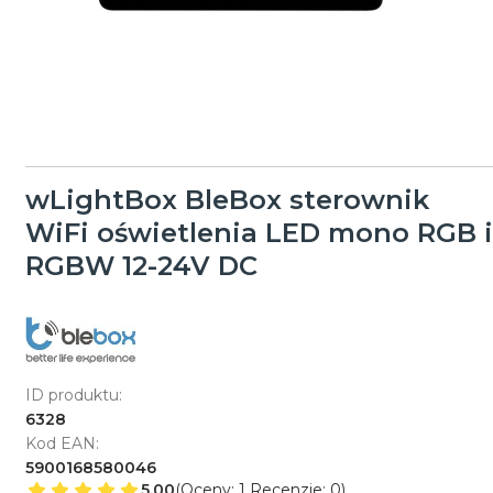
wLightBox BleBox sterownik
WiFi oświetlenia LED mono RGB i
RGBW 12-24V DC
ID produktu:
6328
Kod EAN:
5900168580046
5.00
(Oceny: 1 Recenzje: 0)