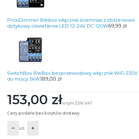
ProxiDimmer Blebox włącznik ściemniacz zbliżeniowo
dotykowy oświetlenia LED 12-24V DC 120W
69,99 zł
SwitchBox BleBox bezprzewodowy włącznik WiFi 230V
do mocy 3kW
189,00 zł
153,00 zł
Cena
w tym 23% VAT
w tym
23%
VAT
Ceny podane bez kosztów dostawy.
szt.