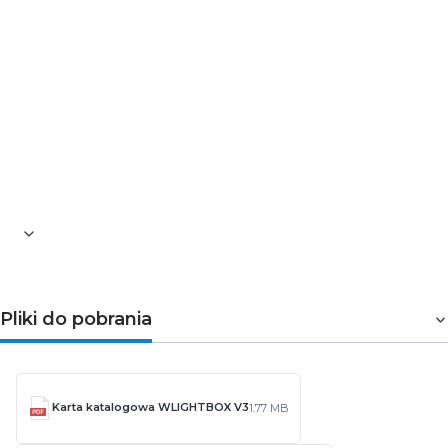
Pobierz darmową aplikację dla wLightBox i steruj swoim
oświetleniem:
>> aplikacja wBox dla systemu Android
>> aplikacja wBox dla systemu iOS
>> aplikacja wBox dla Windows Phone
Pliki do pobrania
Karta katalogowa WLIGHTBOX V3
1.77 MB