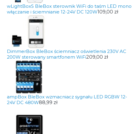
wLightBoxS BleBox sterownik WiFi do taśm LED mono
włączanie i ściemnianie 12-24V DC 120W
109,00 zł
DimmerBox BleBox ściemniacz oświetlenia 230V AC
200W sterowany smartfonem WiFi
209,00 zł
ampBox BleBox wzmacniacz sygnału LED RGBW 12-
24V DC 480W
88,99 zł