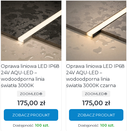
Oprawa liniowa LED IP68
Oprawa liniowa LED IP68
24V AQU-LED –
24V AQU-LED –
wodoodporna linia
wodoodporna linia
światła 3000K
światła 3000K czarna
PRODUCENT
PRODUCENT
ZOOMLED®
ZOOMLED®
175,00 zł
175,00 zł
Cena
Cena
ZOBACZ PRODUKT
ZOBACZ PRODUKT
Dostępność:
100 szt.
Dostępność:
100 szt.