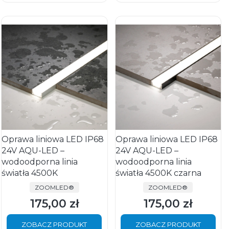
Oprawa liniowa LED IP68
Oprawa liniowa LED IP68
24V AQU-LED –
24V AQU-LED –
wodoodporna linia
wodoodporna linia
światła 4500K
światła 4500K czarna
PRODUCENT
PRODUCENT
ZOOMLED®
ZOOMLED®
175,00 zł
175,00 zł
Cena
Cena
ZOBACZ PRODUKT
ZOBACZ PRODUKT