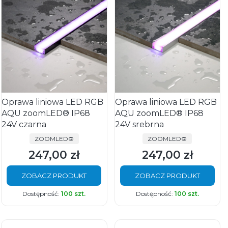
Oprawa liniowa LED RGB
Oprawa liniowa LED RGB
AQU zoomLED® IP68
AQU zoomLED® IP68
24V czarna
24V srebrna
PRODUCENT
PRODUCENT
ZOOMLED®
ZOOMLED®
247,00 zł
247,00 zł
Cena
Cena
ZOBACZ PRODUKT
ZOBACZ PRODUKT
Dostępność:
100 szt.
Dostępność:
100 szt.