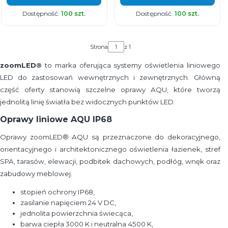
Dostępność:
100 szt.
Dostępność:
100 szt.
Strona
z 1
zoomLED®
to marka oferująca systemy oświetlenia liniowego
LED do zastosowań wewnętrznych i zewnętrznych. Główną
część oferty stanowią szczelne oprawy AQU, które tworzą
jednolitą linię światła bez widocznych punktów LED.
Oprawy liniowe AQU IP68
Oprawy zoomLED® AQU są przeznaczone do dekoracyjnego,
orientacyjnego i architektonicznego oświetlenia łazienek, stref
SPA, tarasów, elewacji, podbitek dachowych, podłóg, wnęk oraz
zabudowy meblowej.
stopień ochrony IP68,
zasilanie napięciem 24 V DC,
jednolita powierzchnia świecąca,
barwa ciepła 3000 K i neutralna 4500 K,