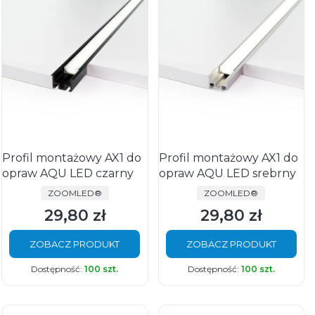
Profil montażowy AX1 do
Profil montażowy AX1 do
opraw AQU LED czarny
opraw AQU LED srebrny
PRODUCENT
PRODUCENT
ZOOMLED®
ZOOMLED®
29,80 zł
29,80 zł
Cena
Cena
ZOBACZ PRODUKT
ZOBACZ PRODUKT
Dostępność:
100 szt.
Dostępność:
100 szt.