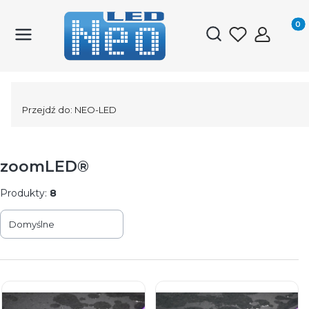
Produk
Otwórz wyszukiwark
Przejdź do:
NEO-LED
zoomLED®
Produkty:
8
Lista produktów
Domyślne