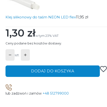
Klej silikonowy do taśm NEON LED flex
11,95 zł
1,30 zł
Cena
w tym 23% VAT
w tym
23%
VAT
Ceny podane bez kosztów dostawy.
szt.
DODAJ DO KOSZYKA
lub zadzwoń i zamów
+48 512799000