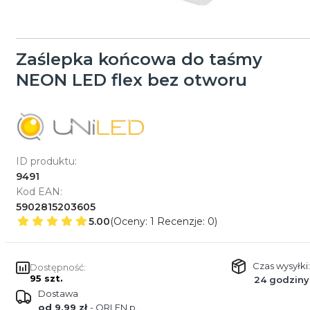
Zaślepka końcowa do taśmy
NEON LED flex bez otworu
ID produktu:
9491
Kod EAN:
5902815203605
5.00
(Oceny: 1 Recenzje: 0)
Czas wysyłki:
Dostępność:
95 szt.
24 godziny
Dostawa
od 9,99 zł
- ORLEN paczka