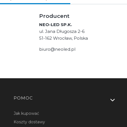
Producent
NEO-LED SP.K.
ul. Jana Długosza 2-6
51-162 Wrocław, Polska
biuro@neoled.pl
Linki w stopce
POMOC
Jak kupować
Koszty dostawy