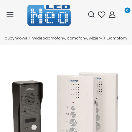
Produk
Otwórz wyszukiwark
ka budynkowa
Wideodomofony, domofony, wizjery
Domofony