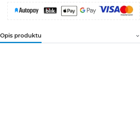
Opis produktu
Zestaw domofonowy jednorodzinny z interkomem
(komunikacja między dwoma unifonami), montaż
natynkowy, daszek ochronny w zestawie, unifon
bezsłuchawkowy, dodatkowe sterowanie bramą, dwa
różne dźwięki dzwonka (oddzielny dla wywołania i dla
interkomu), elektrozaczep nie wymaga dodatkowego
zasilania.