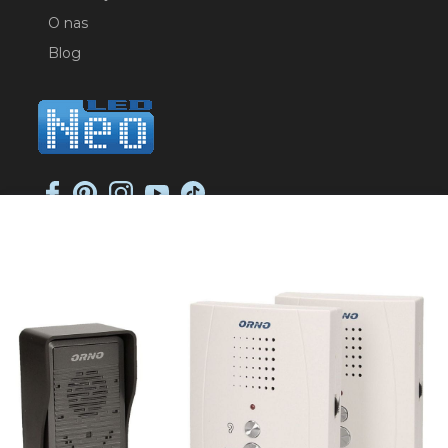
O nas
Blog
NEO-LED SP. K.
ul. Jana Długosza 2
51-162 Wrocław
NIP: 8951925233
sklep@neoled.pl