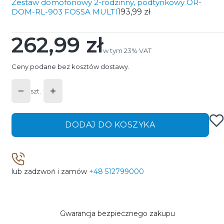
Zestaw domofonowy 2-rodzinny, podtynkowy OR-
DOM-RL-903 FOSSA MULTI
193,99 zł
262,99 zł
Cena
w tym 23% VAT
w tym
23%
VAT
Ceny podane bez kosztów dostawy.
szt.
DODAJ DO KOSZYKA
lub zadzwoń i zamów
+48 512799000
Gwarancja bezpiecznego zakupu