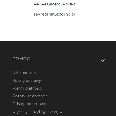
44-141 Gliwice, Polska
sekretariat3@orno.pl
Linki w stopce
POMOC
Jak kupować
Koszty dostawy
Formy płatności
Zwroty i reklamacje
Odstąp od umowy
Utylizacja zużytego sprzętu