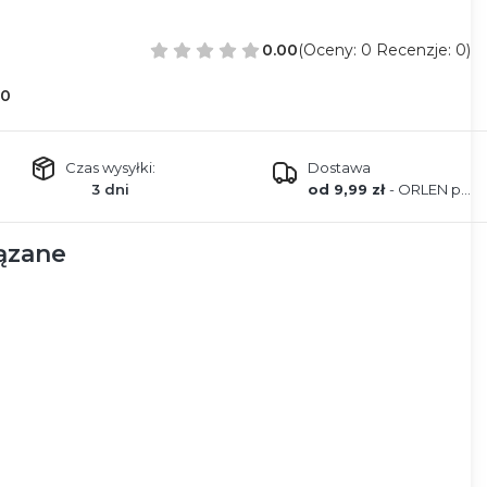
0.00
(Oceny: 0 Recenzje: 0)
50
Czas wysyłki:
Dostawa
3 dni
od 9,99 zł
- ORLEN paczka
ązane