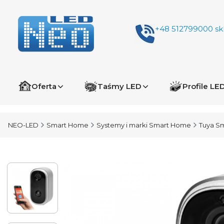
+48 512799000
sk
Oferta
Taśmy LED
Profile LE
NEO-LED
Smart Home
Systemy i marki Smart Home
Tuya S