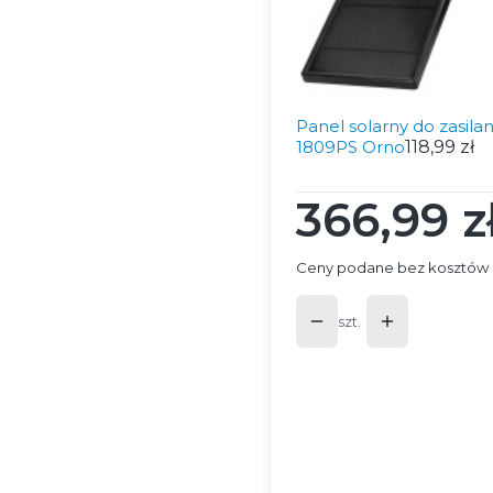
Panel solarny do zasi
1809PS Orno
118,99 zł
366,99 z
Cena
Ceny podane bez kosztów 
szt.