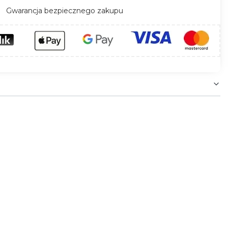
Gwarancja bezpiecznego zakupu
osesji i przestrzeni zewnętrznych. Dzięki
 rzeczywistym z poziomu smartfona.