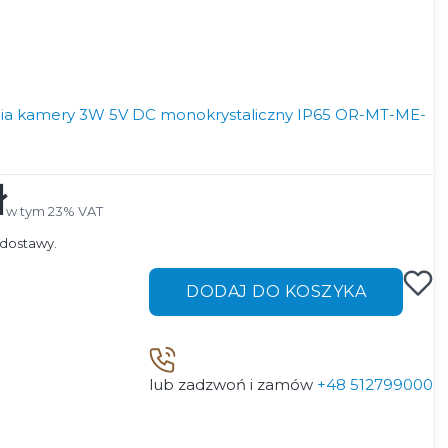
lania kamery 3W 5V DC monokrystaliczny IP65 OR-MT-ME-
ł
w tym 23% VAT
w tym
23%
VAT
dostawy.
DODAJ DO KOSZYKA
lub zadzwoń i zamów
+48 512799000