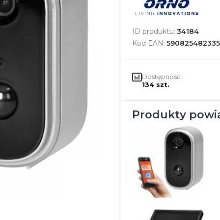
ID produktu:
34184
Kod EAN:
59082548233
Dostępność:
134 szt.
Produkty powi