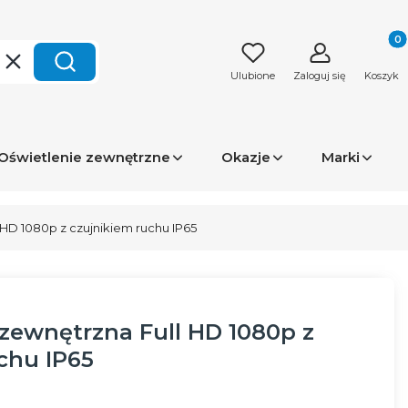
Produk
Wyczyść
Szukaj
Ulubione
Zaloguj się
Koszyk
Oświetlenie zewnętrzne
Okazje
Marki
 HD 1080p z czujnikiem ruchu IP65
zewnętrzna Full HD 1080p z
chu IP65