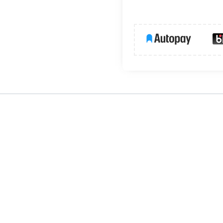
odglądem w aplikacji
zewodowe urządzenie monitorujące przeznaczone do ochrony p
raz obsłudze aplikacji Tuya Smart umożliwia podgląd obrazu w czasie
zegółowy monitoring.
alny podgląd i obsługa.
nie po wykryciu ruchu.