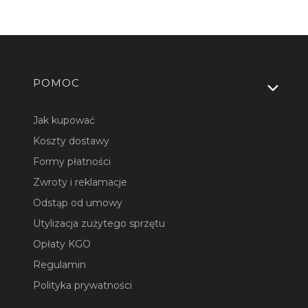
Linki w stopce
POMOC
Jak kupować
Koszty dostawy
Formy płatności
Zwroty i reklamacje
Odstąp od umowy
Utylizacja zużytego sprzętu
Opłaty KGO
Regulamin
Polityka prywatności