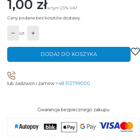
1,00 zł
Cena
w tym 23% VAT
w tym
23%
VAT
Ceny podane bez kosztów dostawy.
szt.
DODAJ DO KOSZYKA
lub zadzwoń i zamów
+48 512799000
Gwarancja bezpiecznego zakupu