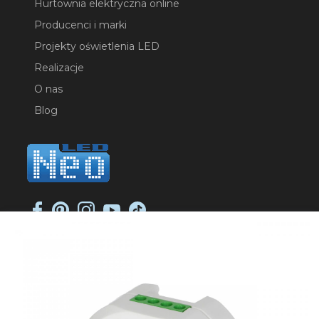
Hurtownia elektryczna online
Producenci i marki
Projekty oświetlenia LED
Realizacje
O nas
Blog
NEO-LED SP. K.
ul. Jana Długosza 2
51-162 Wrocław
NIP: 8951925233