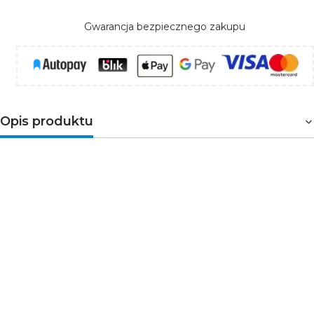
Gwarancja bezpiecznego zakupu
Opis produktu
Radiowy przekaźnik OR-SH-1734 o maksymalnym
obciążeniu 1000W, przeznaczony jest do montażu w
puszkach podtynkowych. Urządzenie służy do zdalnego,
bezprzewodowego włączania i wyłączania obwodów
elektrycznych. Do bezprzewodowej obsługi wymagany
jest
radiowy pilot
lub
radiowy nadajnik klawiszowy
z serii
ORNO Smart Home. Przekaźnik należy do linii ORNO
Smart Home współpracującej z platformą TUYA, która w
postaci aplikacji ułatwia sterowanie urządzeniami.