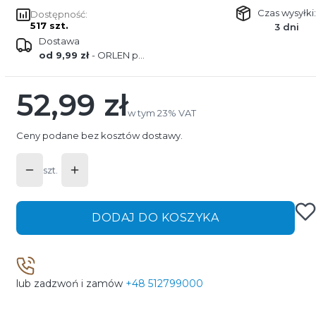
Czas wysyłki:
Dostępność:
517 szt.
3 dni
Dostawa
od 9,99 zł
- ORLEN paczka
52,99 zł
Cena
w tym 23% VAT
w tym
23%
VAT
Ceny podane bez kosztów dostawy.
szt.
DODAJ DO KOSZYKA
lub zadzwoń i zamów
+48 512799000