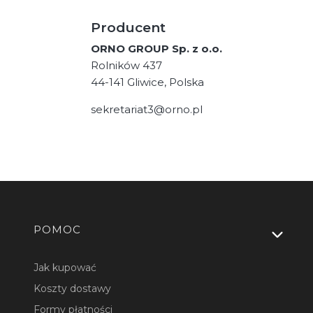
Producent
ORNO GROUP Sp. z o.o.
Rolników 437
44-141 Gliwice, Polska
sekretariat3@orno.pl
Linki w stopce
POMOC
Jak kupować
Koszty dostawy
Formy płatności