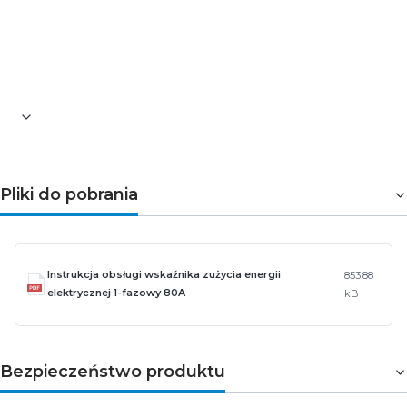
Wielotaryfowość:
nie
Wyjście impulsowe:
nie
Wymiary (szer./wys./gł. [mm]):
19,5 / 97,2 / 50
Wyświetlacz:
5+1
Zgodność z MID (2014/32/EU):
nie
Pliki do pobrania
Instrukcja obsługi wskaźnika zużycia energii
853.88
elektrycznej 1-fazowy 80A
kB
Bezpieczeństwo produktu