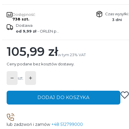
Czas wysyłki:
Dostępność:
738 szt.
3 dni
Dostawa
od 9,99 zł
- ORLEN paczka
105,99 zł
Cena
w tym 23% VAT
w tym
23%
VAT
Ceny podane bez kosztów dostawy.
szt.
DODAJ DO KOSZYKA
lub zadzwoń i zamów
+48 512799000