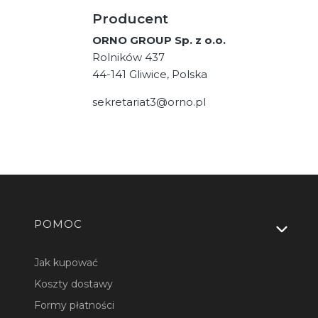
Producent
ORNO GROUP Sp. z o.o.
Rolników 437
44-141 Gliwice, Polska
sekretariat3@orno.pl
Linki w stopce
POMOC
Jak kupować
Koszty dostawy
Formy płatności