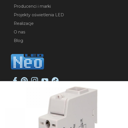
Producenci i marki
Projekty oświetlenia LED
Realizacje
O nas
Blog
NEO-LED SP. K.
ul. Jana Długosza 2
51-162 Wrocław
NIP: 8951925233