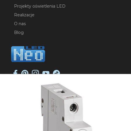
Projekty oświetlenia LED
Realizacje
O nas
Blog
NEO-LED SP. K.
ul. Jana Długosza 2
51-162 Wrocław
NIP: 8951925233
sklep@neoled.pl