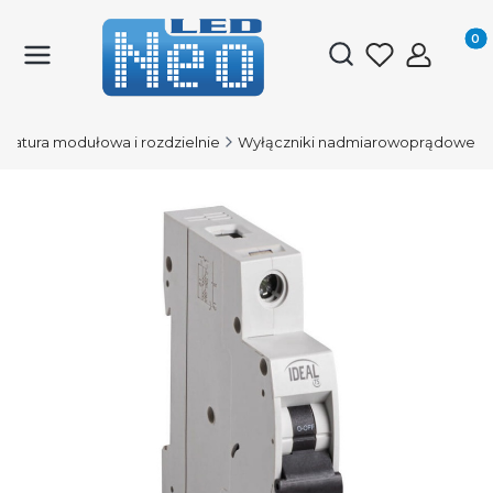
Produk
Otwórz wyszukiwark
aratura modułowa i rozdzielnie
Wyłączniki nadmiarowoprądowe