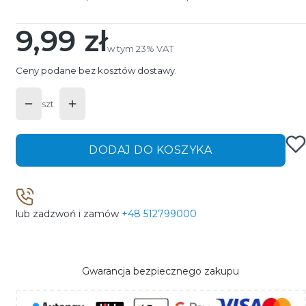
9,99 zł
Cena
w tym 23% VAT
w tym
23%
VAT
Ceny podane bez kosztów dostawy.
szt.
DODAJ DO KOSZYKA
lub zadzwoń i zamów
+48 512799000
Gwarancja bezpiecznego zakupu