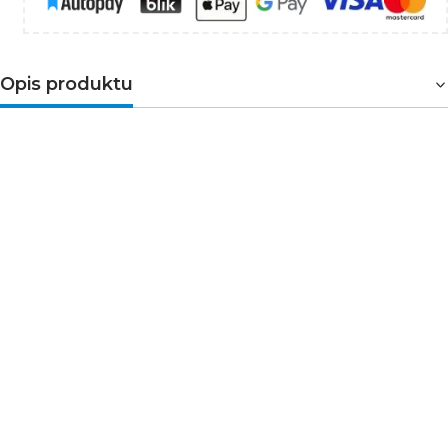
Opis produktu
Wyłącznik z zabezpieczeniem
nadmiarowoprądowym
1-fazowy 1-biegunowy. Służy
do ochrony przewodów przed przeciążeniami i
zwarciami w instalacjach i urządzeniach. Przeznaczony
do montażu na szynie TH35. Wyłączniki
o
charakterystyce typu B
zaprojektowane są do
automatycznego wyzwalania przy prądzie
przekraczającym od 3 do 5 razy wartość prądu
wyjściowego.
➤Parametry techniczne
Napięcie znamionowe [V]: 230/400 AC
Częstotliwość znamionowa [Hz]: 50