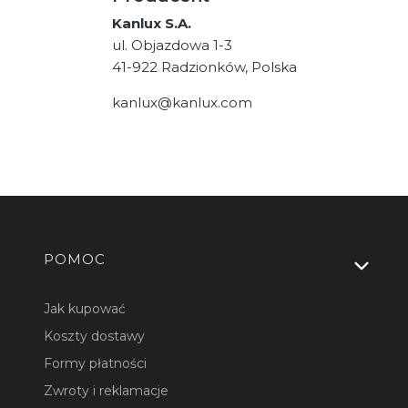
Kanlux S.A.
ul. Objazdowa 1-3
41-922 Radzionków, Polska
kanlux@kanlux.com
Linki w stopce
POMOC
Jak kupować
Koszty dostawy
Formy płatności
Zwroty i reklamacje