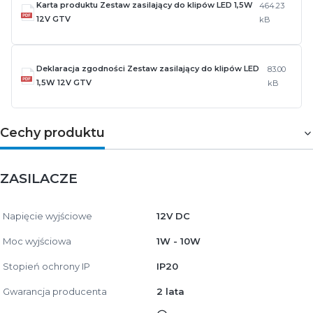
Karta produktu Zestaw zasilający do klipów LED 1,5W
464.23
12V GTV
kB
Deklaracja zgodności Zestaw zasilający do klipów LED
83.00
1,5W 12V GTV
kB
Cechy produktu
ZASILACZE
Napięcie wyjściowe
12V DC
Moc wyjściowa
1W - 10W
Stopień ochrony IP
IP20
Gwarancja producenta
2 lata