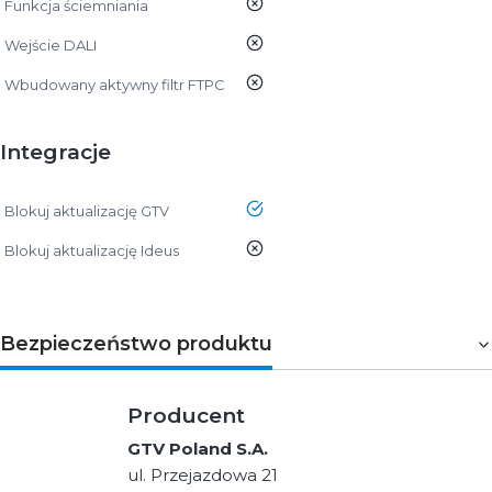
nie
Funkcja ściemniania
nie
Wejście DALI
nie
Wbudowany aktywny filtr FTPC
Integracje
tak
Blokuj aktualizację GTV
nie
Blokuj aktualizację Ideus
Bezpieczeństwo produktu
Producent
GTV Poland S.A.
ul. Przejazdowa 21