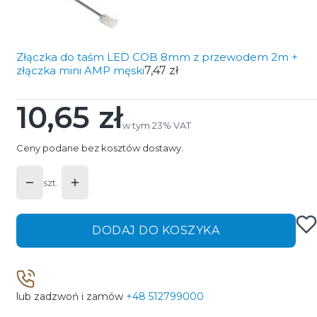
Złączka do taśm LED COB 8mm z przewodem 2m +
złączka mini AMP męski
7,47 zł
10,65 zł
Cena
w tym 23% VAT
w tym
23%
VAT
Ceny podane bez kosztów dostawy.
szt.
DODAJ DO KOSZYKA
lub zadzwoń i zamów
+48 512799000