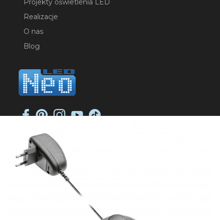
Projekty oświetlenia LED
Realizacje
O nas
Blog
NEO-LED SP. K.
ul. Jana Długosza 2
51-162 Wrocław
NIP: 8951925233
sklep@neoled.pl