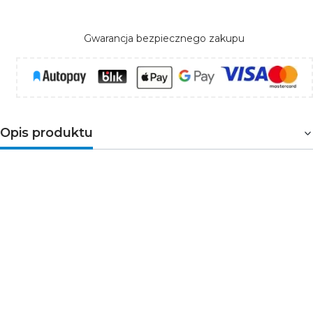
Gwarancja bezpiecznego zakupu
Opis produktu
Zestaw zasilający do
klipów LED
zawiera włącznik
nożny i fabrycznie połączony z nim przewód zasilający
oraz dystrybutor z wbudowanymi gniazdami mini AMP.
Zasilacz jednocześnie może obsłużyć 6 klipów.
Maksymalne łączne obciążenie układu wynosi 1,5 W.
Przewody wychodzące z włącznika mają po 2 metry
długość.
Parametry techniczne