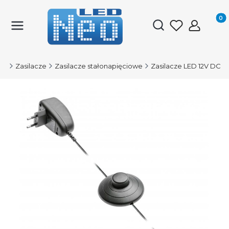
Produk
Otwórz wyszukiwark
ED
Zasilacze
Zasilacze stałonapięciowe
Zasilacze LED 12V DC