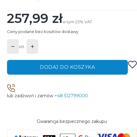
257,99 zł
Cena
w tym 23% VAT
w tym
23%
VAT
Ceny podane bez kosztów dostawy.
szt.
DODAJ DO KOSZYKA
lub zadzwoń i zamów
+48 512799000
Gwarancja bezpiecznego zakupu