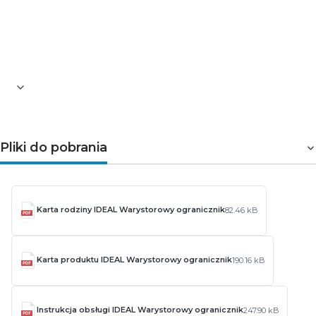
Norma: PN-EN61643-1, EN61643-11
Wysokość [mm]: 91
Szerokość [mm]: 70
Głębokość [mm]: 68
Waga [g]: 390
Pliki do pobrania
Karta rodziny IDEAL Warystorowy ogranicznik
82.46 kB
Karta produktu IDEAL Warystorowy ogranicznik
190.16 kB
Instrukcja obsługi IDEAL Warystorowy ogranicznik
247.90 kB