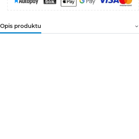
Opis produktu
Ogranicznik przepięć warystorowy
klasy 2 (T2/C)
zapewnia skuteczną ochronę instalacji niskiego napięcia
przed przepięciami indukowanymi oraz łączeniowymi.
Jest idealnym rozwiązaniem
dla budynków bez
instalacji odgromowej
i z przyłączem kablowym, gdzie
nie ma konieczności stosowania ograniczników klasy 1
(T1/B). Ochronniki tej klasy, zgodne z normą EN61643-1,
skutecznie zabezpieczają instalacje elektryczne przed
pośrednimi wyładowaniami atmosferycznymi oraz
przepięciami powstałymi w sieci. Ich działanie obejmuje
strefę 1-2 zgodnie z normą EN62305, co zapewnia wysoki
poziom ochrony. Produkowane na terenie Unii
Europejskiej, ograniczniki KSD wyróżniają się solidnym