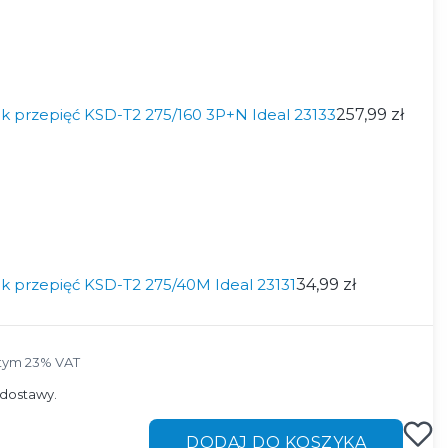
k przepięć KSD-T2 275/160 3P+N Ideal 23133
257,99 zł
k przepięć KSD-T2 275/40M Ideal 23131
34,99 zł
tym 23% VAT
tym
23%
VAT
dostawy.
DODAJ DO KOSZYKA