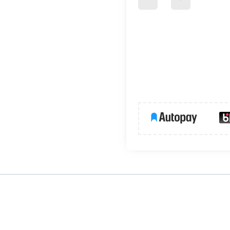
T2/C) zapewnia skuteczną ochronę instalacji niskiego napięcia prz
z instalacji odgromowej
i z przyłączem kablowym, gdzie nie ma
EN61643-1, skutecznie zabezpieczają instalacje elektryczne przed