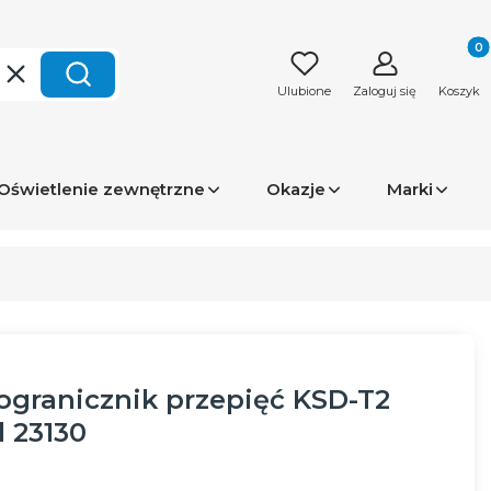
Produk
Wyczyść
Szukaj
Ulubione
Zaloguj się
Koszyk
Oświetlenie zewnętrzne
Okazje
Marki
granicznik przepięć KSD-T2
l 23130