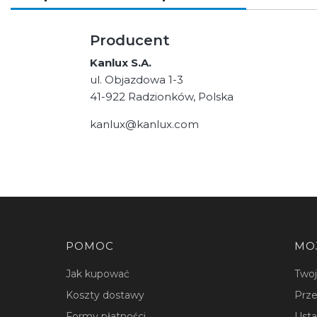
Producent
Kanlux S.A.
ul. Objazdowa 1-3
41-922 Radzionków, Polska
kanlux@kanlux.com
Linki w stopce
POMOC
MO
Jak kupować
Two
Koszty dostawy
Prze
Formy płatności
Usta