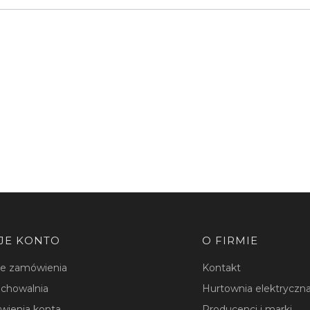
JE KONTO
O FIRMIE
je zamówienia
Kontakt
chowalnia
Hurtownia elektryczna
wienia konta
Producenci i marki