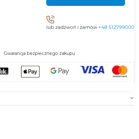
lub zadzwoń i zamów
+48 512799000
Gwarancja bezpiecznego zakupu
ed przepięciami indukowanymi oraz łączeniowymi.
 konieczności stosowania ograniczników klasy 1
 pośrednimi wyładowaniami atmosferycznymi oraz