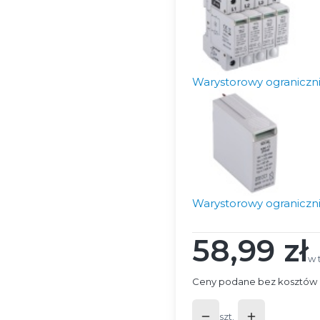
Warystorowy ograniczni
Warystorowy ograniczni
58,99 zł
Cena
w 
w 
Ceny podane bez kosztów 
szt.