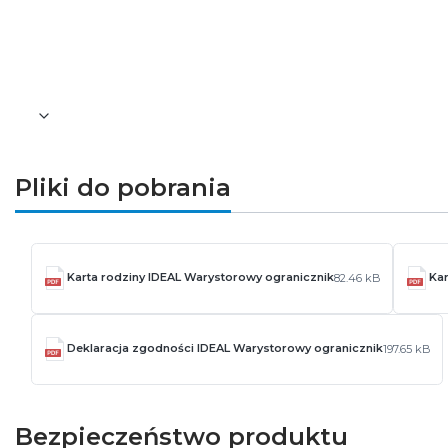
Wysokość [mm]: 91
Szerokość [mm]: 17,5
Głębokość [mm]: 68
Waga [g]: 94
Pliki do pobrania
Karta rodziny IDEAL Warystorowy ogranicznik
Kar
82.46 kB
Deklaracja zgodności IDEAL Warystorowy ogranicznik
197.65 kB
Bezpieczeństwo produktu