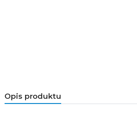
Opis produktu
Ogranicznik przepięć warystorowy
klasy 2 (
Jest idealnym rozwiązaniem
dla budynków be
(T1/B). Ochronniki tej klasy, zgodne z normą 