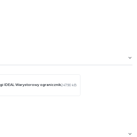
ugi IDEAL Warystorowy ogranicznik
247.90 kB