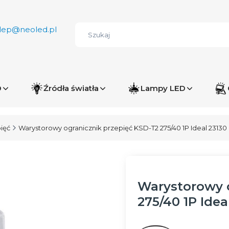
lep@neoled.pl
D
Źródła światła
Lampy LED
ięć
Warystorowy ogranicznik przepięć KSD-T2 275/40 1P Ideal 23130
Warystorowy o
275/40 1P Idea