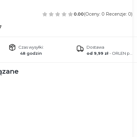
0.00
(Oceny: 0 Recenzje: 0)
7
Czas wysyłki:
Dostawa
48 godzin
od 9,99 zł
- ORLEN paczka
ązane