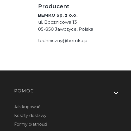
Producent
BEMKO Sp. z o.o.
ul. Bocznicowa 13
05-850 Jawczyce, Polska
techniczny@bemko.pl
Linki w stopce
POMOC
Jak kupować
Koszty dostawy
Formy płatności