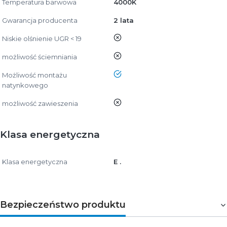
Temperatura barwowa
4000K
Gwarancja producenta
2 lata
nie
Niskie olśnienie UGR < 19
nie
możliwość ściemniania
tak
Możliwość montażu
natynkowego
nie
możliwość zawieszenia
Klasa energetyczna
Klasa energetyczna
E .
Bezpieczeństwo produktu