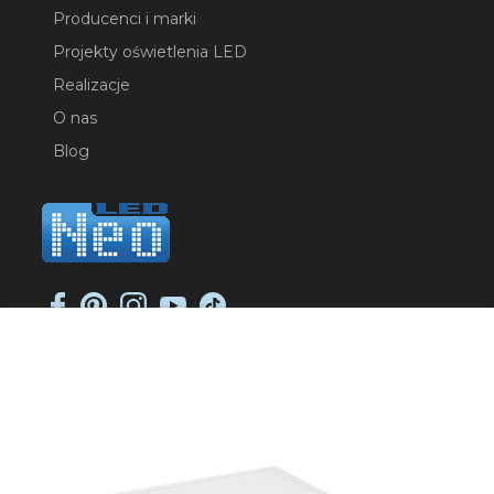
Producenci i marki
Projekty oświetlenia LED
Realizacje
O nas
Blog
NEO-LED SP. K.
ul. Jana Długosza 2
51-162 Wrocław
NIP: 8951925233