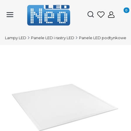
Produk
Otwórz wyszukiwark
D
Lampy LED
Panele LED i rastry LED
Panele LED podtynkowe