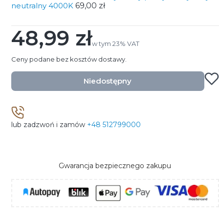
neutralny 4000K
69,00 zł
48,99 zł
Cena
w tym 23% VAT
w tym
23%
VAT
Ceny podane bez kosztów dostawy.
Niedostępny
lub zadzwoń i zamów
+48 512799000
Gwarancja bezpiecznego zakupu