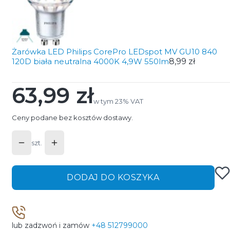
Żarówka LED Philips CorePro LEDspot MV GU10 840
120D biała neutralna 4000K 4,9W 550lm
8,99 zł
63,99 zł
Cena
w tym 23% VAT
w tym
23%
VAT
Ceny podane bez kosztów dostawy.
szt.
DODAJ DO KOSZYKA
lub zadzwoń i zamów
+48 512799000