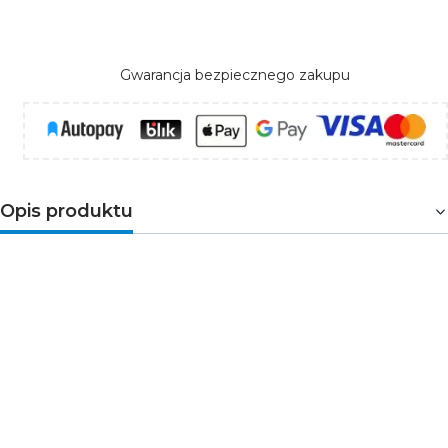
Gwarancja bezpiecznego zakupu
Opis produktu
MODERN DAY MINI
to oprawa podtynkowa
przeznaczona do trzech źródeł światła z trzonkiem
GU10. Kierunek świecenia można swobodnie regulować
co sprawia, że z powodzeniem oświetlony zostanie
wybrany obszar. Produkt świetnie sprawdzi się jako
oświetlenie salonu, kuchni czy przedpokoju. W
połączeniu wielu opraw z kolekcji z powodzeniem
można stworzyć wiele oryginalnych kompozycji