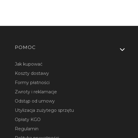
Linki w stopce
POMOC
Jak kupować
Koszty dostawy
Formy płatności
Zwroty i reklamacje
Odstąp od umowy
Utylizacja zużytego sprzętu
Opłaty KGO
Regulamin