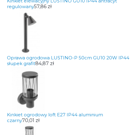
Kinkiet elewacyjny LUSTINO GU10 IP44 antracyt
regulowany
57,86 zł
Oprawa ogrodowa LUSTINO-P 50cm GU10 20W IP44
słupek grafit
84,87 zł
Kinkiet ogrodowy loft E27 IP44 aluminium
czarny
70,01 zł