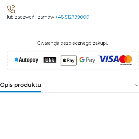
lub zadzwoń i zamów
+48 512799000
Gwarancja bezpiecznego zakupu
Opis produktu
Oprawa ogrodowa LUSTINO o oryginalnym trójkątnym
kształcie, która doda atrakcyjności naszemu otoczeniu.
Ruchoma głowica pozwala na wybranie kąta świecenia,
co daje nam różne możliwości oświetlenia trawnika. Jej
uniwersalny antracytowy kolor pozwoli na wpasowanie