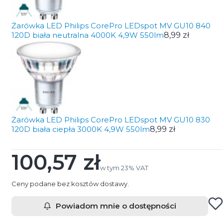
Żarówka LED Philips CorePro LEDspot MV GU10 840
120D biała neutralna 4000K 4,9W 550lm
8,99 zł
Żarówka LED Philips CorePro LEDspot MV GU10 830
120D biała ciepła 3000K 4,9W 550lm
8,99 zł
100,57 zł
Cena
w tym 23% VAT
w tym
23%
VAT
Ceny podane bez kosztów dostawy.
Powiadom mnie o dostępności