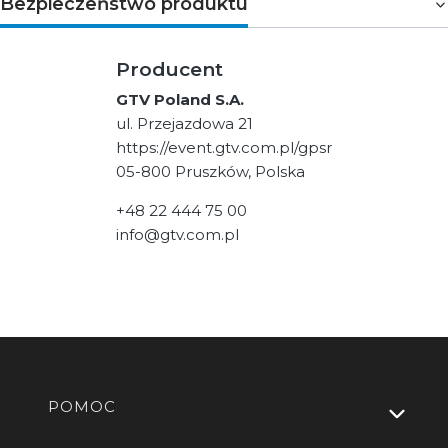
Bezpieczeństwo produktu
Producent
GTV Poland S.A.
ul. Przejazdowa 21
https://event.gtv.com.pl/gpsr
05-800 Pruszków, Polska
+48 22 444 75 00
info@gtv.com.pl
Linki w stopce
POMOC