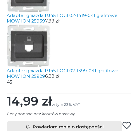
Adapter gniazda RJ45 LOGI 02-1419-041 grafitowe
MOW ION 25939
7,99 zł
Adapter gniazda RJ45 LOGI 02-1399-041 grafitowe
MOW ION 25929
6,99 zł
45
14,99 zł
Cena
w tym 23% VAT
w tym
23%
VAT
Ceny podane bez kosztów dostawy.
Powiadom mnie o dostępności