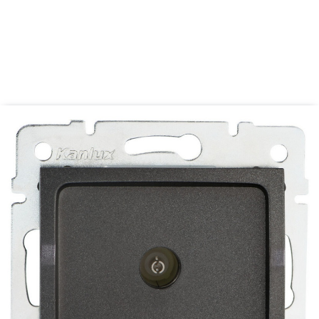
do wbudowania w ścianę
Waga [g]:
58
Atest PZH:
Numer
B.BK.60112.0276.2022,
ważny do 2027-11-08