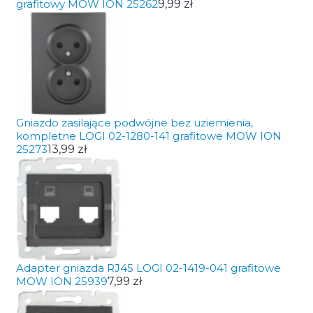
grafitowy MOW ION 25262
9,99 zł
Gniazdo zasilające podwójne bez uziemienia,
kompletne LOGI 02-1280-141 grafitowe MOW ION
25273
13,99 zł
Adapter gniazda RJ45 LOGI 02-1419-041 grafitowe
MOW ION 25939
7,99 zł