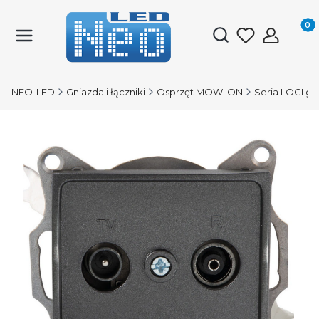
Produk
Otwórz wyszukiwark
NEO-LED
Gniazda i łączniki
Osprzęt MOW ION
Seria LOGI gr