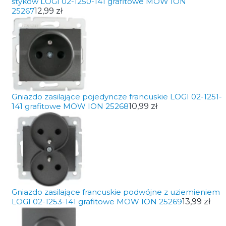
styków LOGI 02-1250-141 grafitowe MOW ION
25267
12,99 zł
Gniazdo zasilające pojedyncze francuskie LOGI 02-1251-
141 grafitowe MOW ION 25268
10,99 zł
Gniazdo zasilające francuskie podwójne z uziemieniem
LOGI 02-1253-141 grafitowe MOW ION 25269
13,99 zł