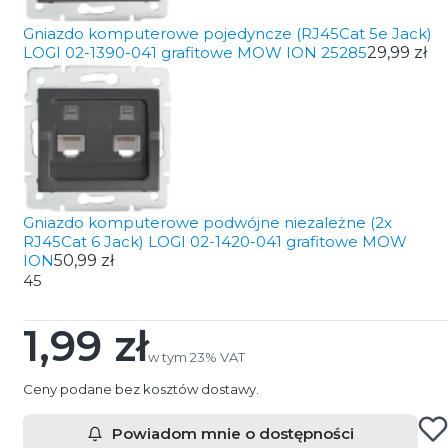
Gniazdo komputerowe pojedyncze (RJ45Cat 5e Jack)
LOGI 02-1390-041 grafitowe MOW ION 25285
29,99 zł
Gniazdo komputerowe podwójne niezależne (2x
RJ45Cat 6 Jack) LOGI 02-1420-041 grafitowe MOW
ION
50,99 zł
45
1,99 zł
Cena
w tym 23% VAT
w tym
23%
VAT
Ceny podane bez kosztów dostawy.
Powiadom mnie o dostępności