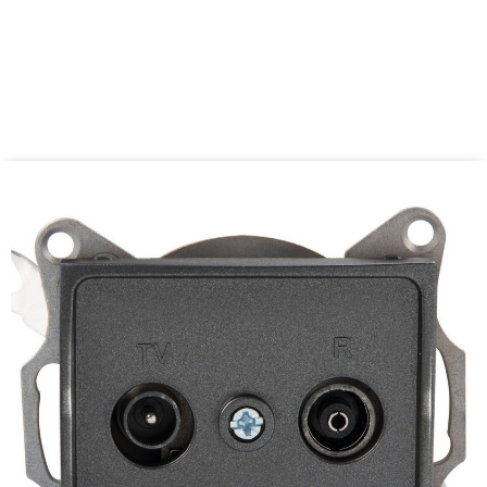
Waga [g]:
86
Atest PZH:
Numer
B.BK.60112.0276.2022,
ważny do 2027-11-08