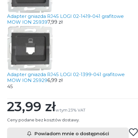
Adapter gniazda RJ45 LOGI 02-1419-041 grafitowe
MOW ION 25939
7,99 zł
Adapter gniazda RJ45 LOGI 02-1399-041 grafitowe
MOW ION 25929
6,99 zł
45
23,99 zł
Cena
w tym 23% VAT
w tym
23%
VAT
Ceny podane bez kosztów dostawy.
Powiadom mnie o dostępności