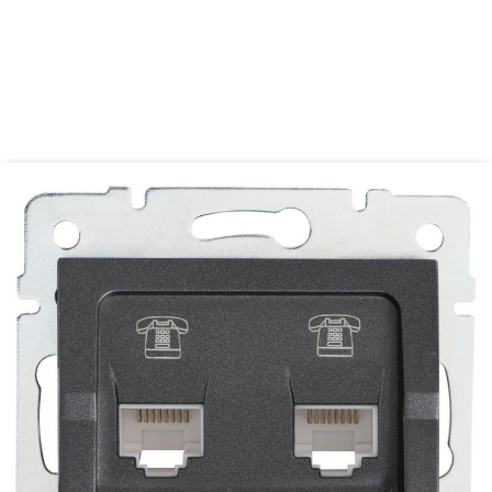
Miejsce montażu:
do wbudowania w ścianę
Waga [g]:
58
Atest PZH:
Numer
B.BK.60112.0276.2022,
ważny do 2027-11-08