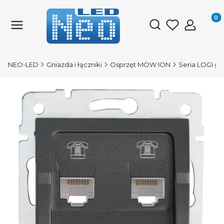
Produk
Otwórz wyszukiwark
NEO-LED
Gniazda i łączniki
Osprzęt MOW ION
Seria LOGI gr