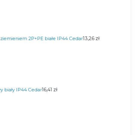
uziemieniem 2P+PE białe IP44 Cedar
13,26 zł
 biały IP44 Cedar
16,41 zł