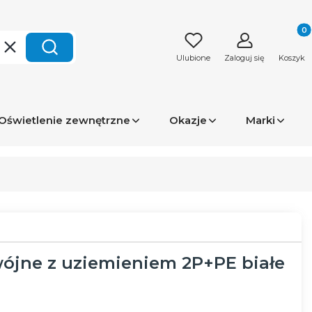
Produk
Wyczyść
Szukaj
Ulubione
Zaloguj się
Koszyk
Oświetlenie zewnętrzne
Okazje
Marki
ójne z uziemieniem 2P+PE białe