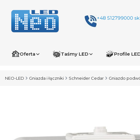
+48 512799000
sk
Oferta
Taśmy LED
Profile LE
NEO-LED
Gniazda i łączniki
Schneider Cedar
Gniazdo podwój