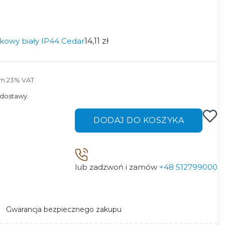
kowy biały IP44 Cedar
14,11 zł
m 23% VAT
ym
23%
VAT
dostawy.
DODAJ DO KOSZYKA
lub zadzwoń i zamów
+48 512799000
Gwarancja bezpiecznego zakupu