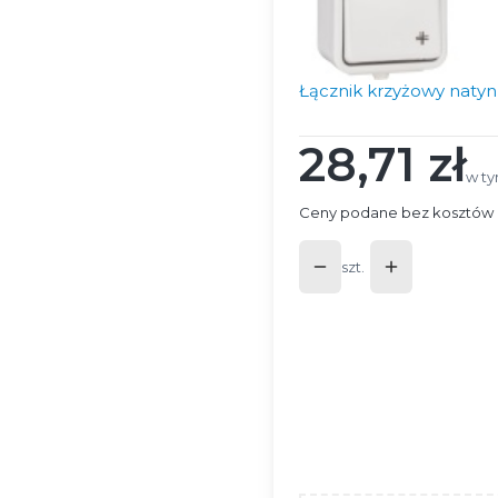
Łącznik krzyżowy natyn
28,71 zł
Cena
w ty
w t
Ceny podane bez kosztów 
szt.