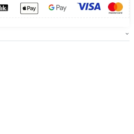
 natynkowego w pomieszczeniach mieszkalnych,
, dlatego produkt dobrze sprawdzi się tam, gdzie
.