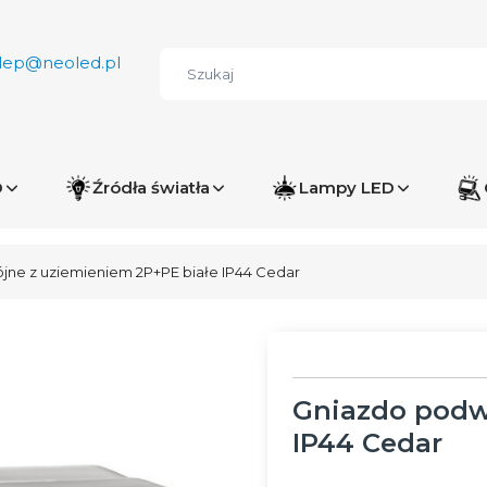
lep@neoled.pl
D
Źródła światła
Lampy LED
ne z uziemieniem 2P+PE białe IP44 Cedar
Gniazdo podw
IP44 Cedar