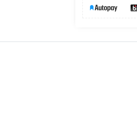
eń narażonych na wilgoć
ne gniazdo zasilające z uziemieniem, przeznaczone do montażu
 IP44 zwiększa ochronę gniazda przed wilgocią i zapyleniem
 standardowe gniazda pokojowe.
 wygodnie podłączyć więcej urządzeń w jednym punkcie instalacji
łębokiej ingerencji w ścianę.
ocią, kurzem i zabrudzeniami.
ezpieczeństwo codziennego użytkowania.