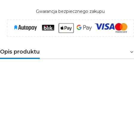
Gwarancja bezpiecznego zakupu
Opis produktu
Elegancki:
designerski ekran z błękitnymi
diodami LED zawsze przyciągnie nasz wzrok.
Wielofunkcyjny:
temperatura, wilgotność
wewnętrzna i zewnętrzna wraz ze wskazanym
trendem, data, godzina, faza księżyca, alarm z
funkcją drzemki, czyli wszystko, czego
potrzebujemy.
Zdalne sterowanie:
do 30m od sensora, nie