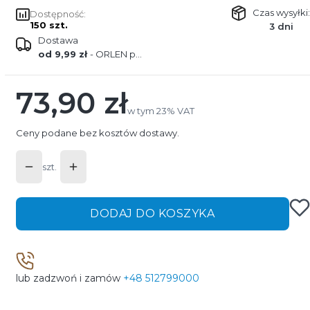
Czas wysyłki:
Dostępność:
150 szt.
3 dni
Dostawa
od 9,99 zł
- ORLEN paczka
73,90 zł
Cena
w tym 23% VAT
w tym
23%
VAT
Ceny podane bez kosztów dostawy.
szt.
DODAJ DO KOSZYKA
lub zadzwoń i zamów
+48 512799000