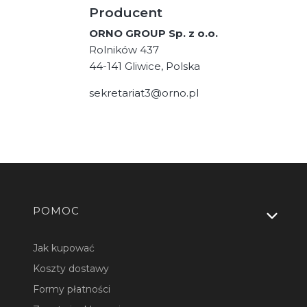
Producent
ORNO GROUP Sp. z o.o.
Rolników 437
44-141 Gliwice, Polska
sekretariat3@orno.pl
Linki w stopce
POMOC
Jak kupować
Koszty dostawy
Formy płatności