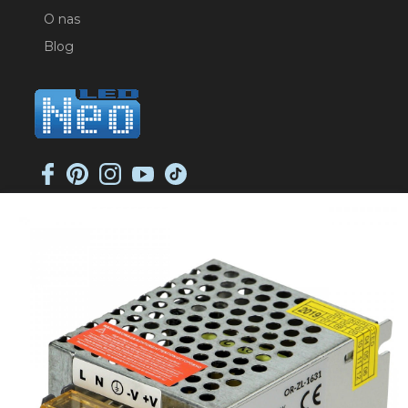
O nas
Blog
NEO-LED SP. K.
ul. Jana Długosza 2
51-162 Wrocław
NIP: 8951925233
sklep@neoled.pl