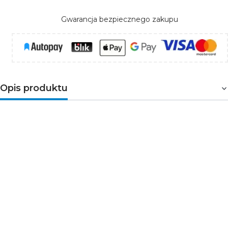
Gwarancja bezpiecznego zakupu
Opis produktu
Małogabarytowy zasilacz modułowy typu open
frame 25W, przeznaczony jest do zastosowań
uniwersalnych. Posiada zabezpieczenie
przeciwprzeciążeniowe, przeciwzwarciowe oraz
regulację napięcia wyjściowego.
Parametry techniczne
Napięcie wyjścia: 12V DC V