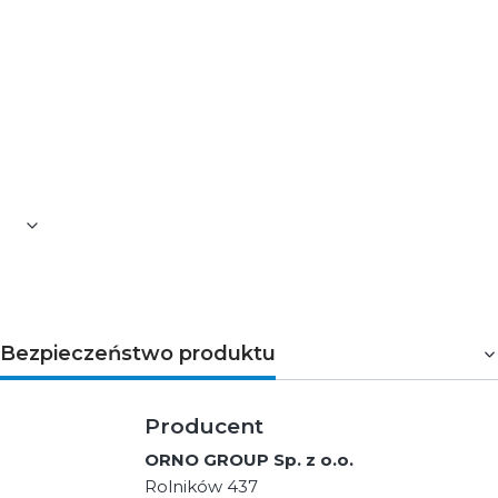
Moc: 24 W
Napięcie wejścia: 230V~, 50Hz
Stopień ochrony (IP): 20
Prąd wyjścia: 2 A
Przeciążalność chwilowa: 150%
Montaż: natynkowy
Wymiary - głębokość: 33 mm
Wymiary - szerokość: 85 mm
Wymiary - wysokość: 57 mm
Bezpieczeństwo produktu
Producent
ORNO GROUP Sp. z o.o.
Rolników 437