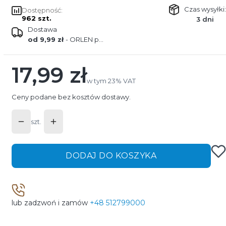
Czas wysyłki:
Dostępność:
962 szt.
3 dni
Dostawa
od 9,99 zł
- ORLEN paczka
17,99 zł
Cena
w tym 23% VAT
w tym
23%
VAT
Ceny podane bez kosztów dostawy.
szt.
DODAJ DO KOSZYKA
lub zadzwoń i zamów
+48 512799000