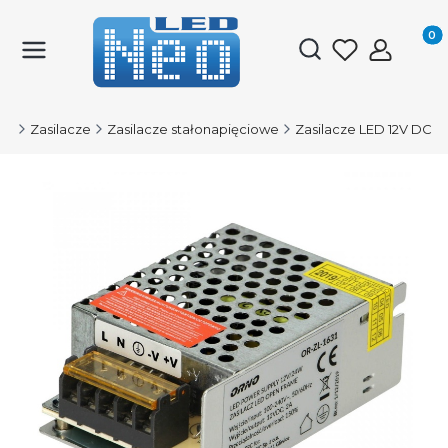
Produk
Otwórz wyszukiwark
ED
Zasilacze
Zasilacze stałonapięciowe
Zasilacze LED 12V DC