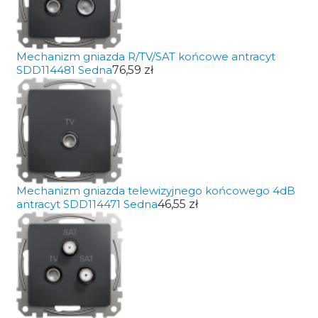
Mechanizm gniazda R/TV/SAT końcowe antracyt
SDD114481 Sedna
76,59 zł
Mechanizm gniazda telewizyjnego końcowego 4dB
antracyt SDD114471 Sedna
46,55 zł