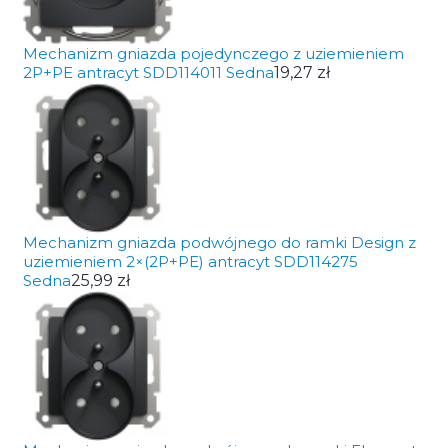
Mechanizm gniazda pojedynczego z uziemieniem
2P+PE antracyt SDD114011 Sedna
19,27 zł
Mechanizm gniazda podwójnego do ramki Design z
uziemieniem 2×(2P+PE) antracyt SDD114275
Sedna
25,99 zł