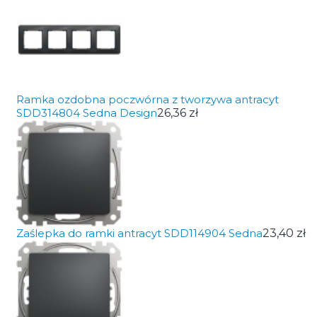
Ramka ozdobna poczwórna z tworzywa antracyt
SDD314804 Sedna Design
26,36 zł
Zaślepka do ramki antracyt SDD114904 Sedna
23,40 zł