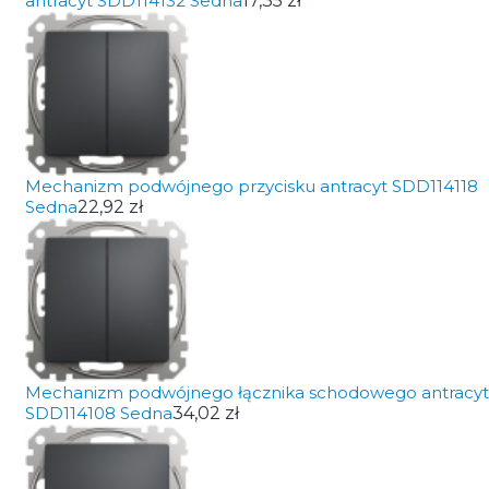
antracyt SDD114132 Sedna
17,35 zł
Mechanizm podwójnego przycisku antracyt SDD114118
Sedna
22,92 zł
Mechanizm podwójnego łącznika schodowego antracyt
SDD114108 Sedna
34,02 zł