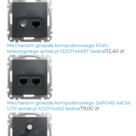
Mechanizm gniazda komputerowego RJ45 i
telewizyjnego antracyt SDD114469T Sedna
112,40 zł
Mechanizm gniazda komputerowego 2x(RJ45) kat.5e
UTP antracyt SDD114452 Sedna
79,00 zł