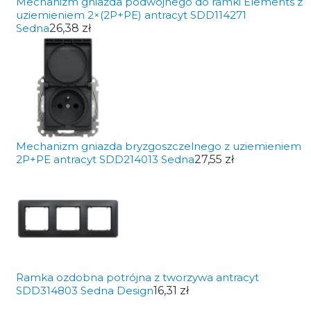
Mechanizm gniazda podwójnego do ramki Elements z
uziemieniem 2×(2P+PE) antracyt SDD114271
Sedna
26,38 zł
Mechanizm gniazda bryzgoszczelnego z uziemieniem
2P+PE antracyt SDD214013 Sedna
27,55 zł
Ramka ozdobna potrójna z tworzywa antracyt
SDD314803 Sedna Design
16,31 zł