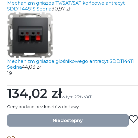
Mechanizm gniazda TV/SAT/SAT końcowe antracyt
SDD114481S Sedna
90,97 zł
Mechanizm gniazda głośnikowego antracyt SDD114411
Sedna
44,03 zł
19
134,02 zł
Cena
w tym 23% VAT
w tym
23%
VAT
Ceny podane bez kosztów dostawy.
Niedostępny