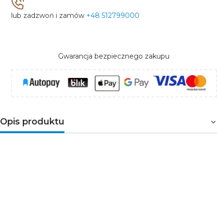
lub zadzwoń i zamów
+48 512799000
Gwarancja bezpiecznego zakupu
Opis produktu
Dwa punkty sieciowe RJ45 w jednym module
Schneider Electric Sedna Design & Elements SDD114462
to antracytowe gniazdo komputerowe 2xRJ45 kat.6 UTP
przeznaczone do montażu podtynkowego.
Dwa
gniazda RJ45 kategorii 6 w jednym panelu