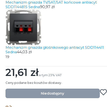
Mechanizm gniazda TV/SAT/SAT końcowe antracyt
SDD114481S Sedna
90,97 zł
Mechanizm gniazda głośnikowego antracyt SDD114411
Sedna
44,03 zł
19
21,61 zł
Cena
w tym 23% VAT
w tym
23%
VAT
Ceny podane bez kosztów dostawy.
Niedostępny