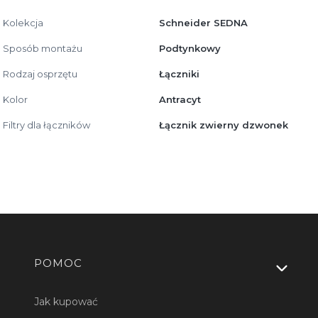
Kolekcja
Schneider SEDNA
Sposób montażu
Podtynkowy
Rodzaj osprzętu
Łączniki
Kolor
Antracyt
Filtry dla łączników
Łącznik zwierny dzwonek
Linki w stopce
POMOC
Jak kupować