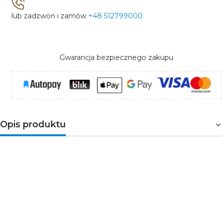
lub zadzwoń i zamów
+48 512799000
Gwarancja bezpiecznego zakupu
Opis produktu
Elegancki przycisk dzwonkowy do nowoczesnej
instalacji
Schneider Electric Sedna Design & Elements SDD114131
to antracytowy przycisk jednobiegunowy przeznaczony
do wykorzystania jako przycisk dzwonka.
Symbol