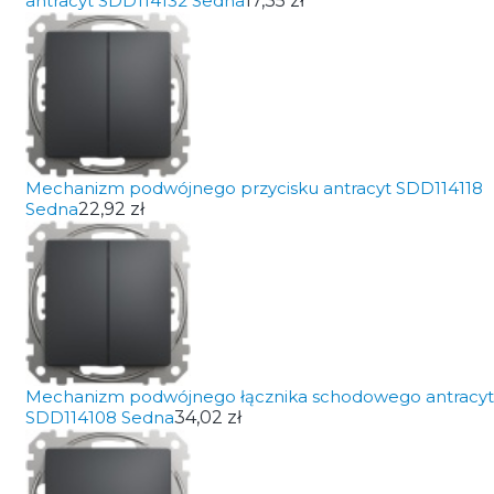
antracyt SDD114132 Sedna
17,35 zł
Mechanizm podwójnego przycisku antracyt SDD114118
Sedna
22,92 zł
Mechanizm podwójnego łącznika schodowego antracyt
SDD114108 Sedna
34,02 zł