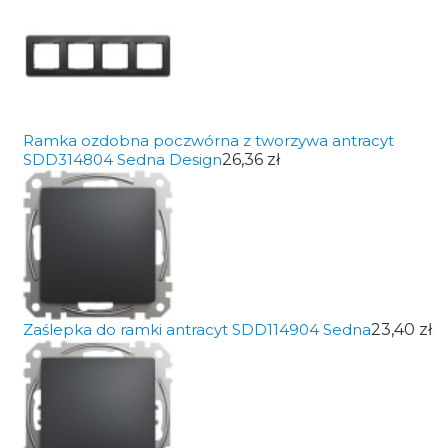
Ramka ozdobna poczwórna z tworzywa antracyt
SDD314804 Sedna Design
26,36 zł
Zaślepka do ramki antracyt SDD114904 Sedna
23,40 zł