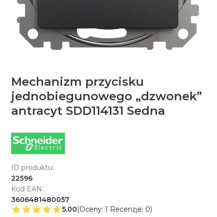
Mechanizm przycisku
jednobiegunowego „dzwonek”
antracyt SDD114131 Sedna
ID produktu:
22596
Kod EAN:
3606481480057
5.00
(Oceny: 1 Recenzje: 0)