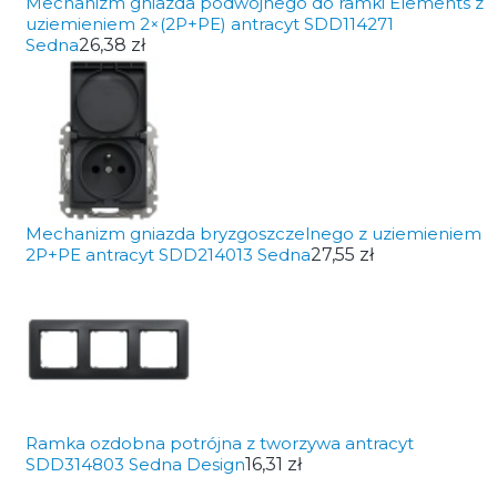
Mechanizm gniazda podwójnego do ramki Elements z
uziemieniem 2×(2P+PE) antracyt SDD114271
Sedna
26,38 zł
Mechanizm gniazda bryzgoszczelnego z uziemieniem
2P+PE antracyt SDD214013 Sedna
27,55 zł
Ramka ozdobna potrójna z tworzywa antracyt
SDD314803 Sedna Design
16,31 zł