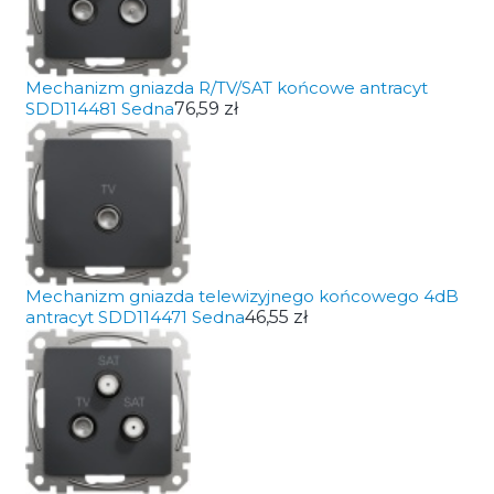
Mechanizm gniazda R/TV/SAT końcowe antracyt
SDD114481 Sedna
76,59 zł
Mechanizm gniazda telewizyjnego końcowego 4dB
antracyt SDD114471 Sedna
46,55 zł