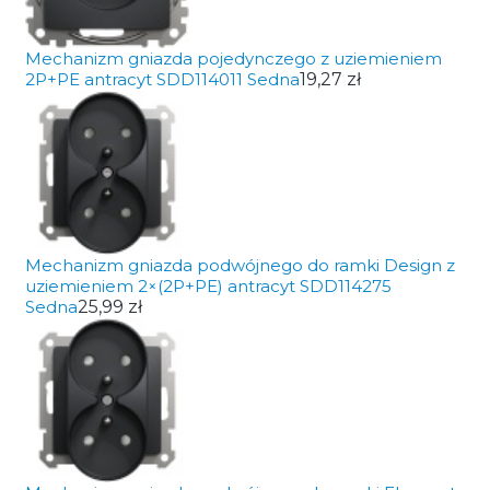
Mechanizm gniazda pojedynczego z uziemieniem
2P+PE antracyt SDD114011 Sedna
19,27 zł
Mechanizm gniazda podwójnego do ramki Design z
uziemieniem 2×(2P+PE) antracyt SDD114275
Sedna
25,99 zł