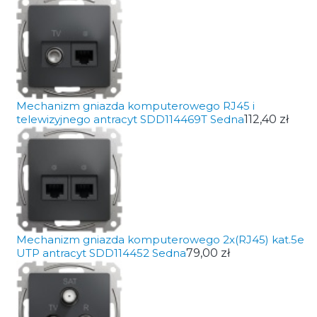
Mechanizm gniazda komputerowego RJ45 i
telewizyjnego antracyt SDD114469T Sedna
112,40 zł
Mechanizm gniazda komputerowego 2x(RJ45) kat.5e
UTP antracyt SDD114452 Sedna
79,00 zł